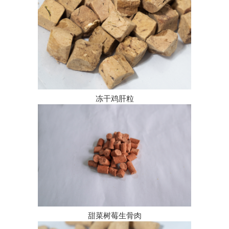
冻干鸡肝粒
甜菜树莓生骨肉