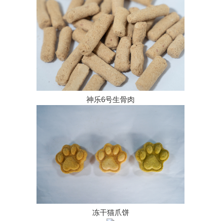
神乐6号生骨肉
冻干猫爪饼