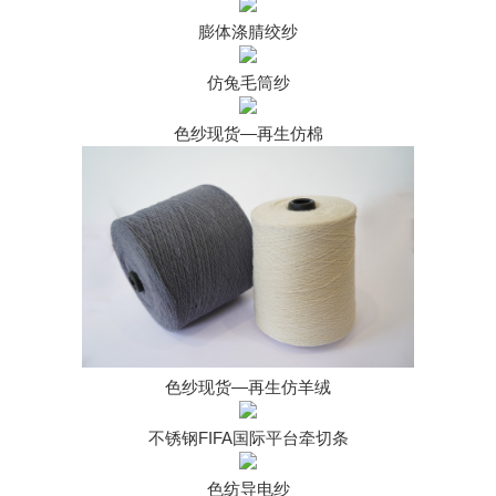
膨体涤腈绞纱
仿兔毛筒纱
色纱现货—再生仿棉
色纱现货—再生仿羊绒
不锈钢FIFA国际平台牵切条
色纺导电纱