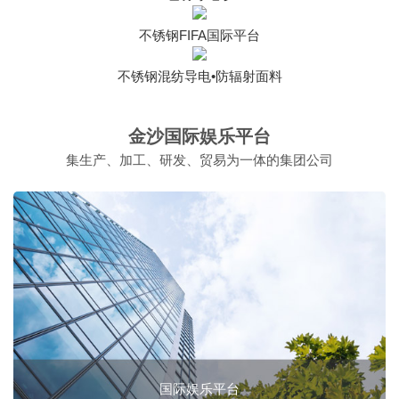
不锈钢FIFA国际平台
不锈钢混纺导电•防辐射面料
金沙国际娱乐平台
集生产、加工、研发、贸易为一体的集团公司
国际娱乐平台