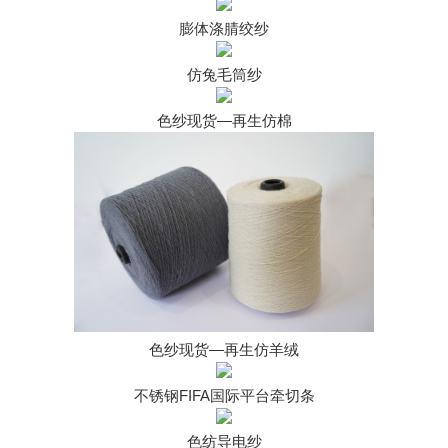
膨体涤腈绞纱
仿兔毛筒纱
色纱现货—再生仿棉
色纱现货—再生仿羊绒
不锈钢FIFA国际平台牵切条
色纺导电纱