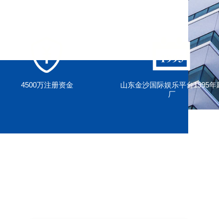
4500
1995
4500万注册资金
山东金沙国际娱乐平台1995年
厂