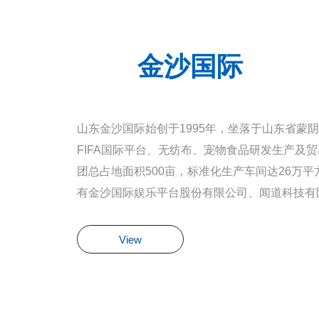
金沙国际
山东金沙国际始创于1995年，坐落于山东省蒙
FIFA国际平台、无纺布、宠物食品研发生产及
团总占地面积500亩，标准化生产车间达26万平
有金沙国际娱乐平台股份有限公司、闻道科技有
司、大和纺织有限公司、无纺布供应链公司、网
多板块协同发展的产业格局。
View