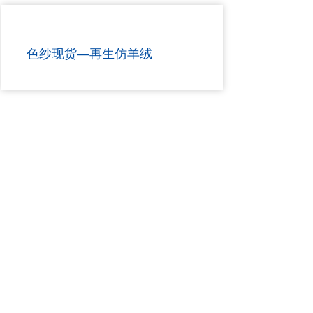
色纱现货—再生仿羊绒