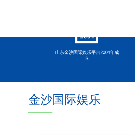
2004
山东金沙国际娱乐平台2004年成
立
金沙国际娱乐