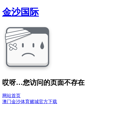
金沙国际
哎呀…您访问的页面不存在
网站首页
澳门金沙体育赌城官方下载