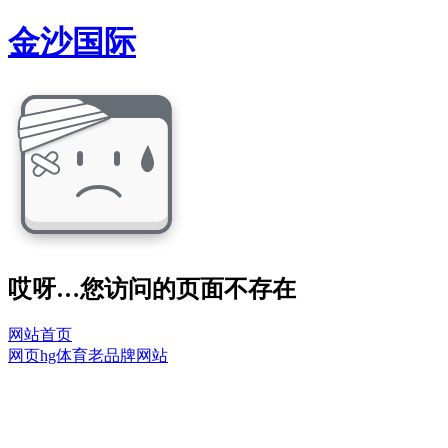
金沙国际
哎呀…您访问的页面不存在
网站首页
网页hg体育老品牌网站