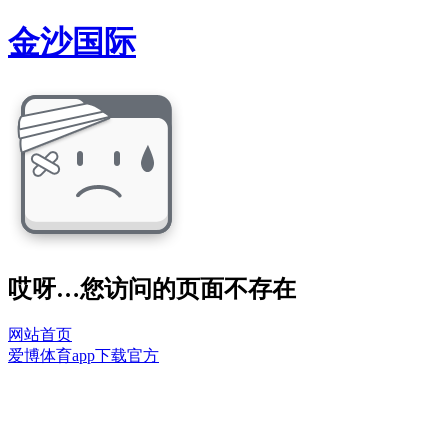
金沙国际
哎呀…您访问的页面不存在
网站首页
爱博体育app下载官方