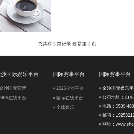
总共有 3 篇记录 这是第 1 页
金沙国际娱乐平台
国际赛事平台
国际赛事平台
 金沙国际直营
» 2026金沙平台
» 金沙国际娱乐
» 公司地址：山
 FIFA在线平台
» 国际在线平台
» 电话：0539-483
» 全球娱乐
» 邮箱：1925821
» 网址：www.shen