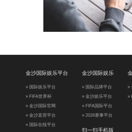
金沙国际娱乐平台
金沙国际娱乐
» 国际娱乐平台
» 国际品牌平台
»
» FIFA世界杯
» 金沙娱乐平台
»
» 金沙国际官网
» FIFA国际平台
» 金沙直营平台
» 2026赛事平台
» 国际在线平台
扫一扫手机版