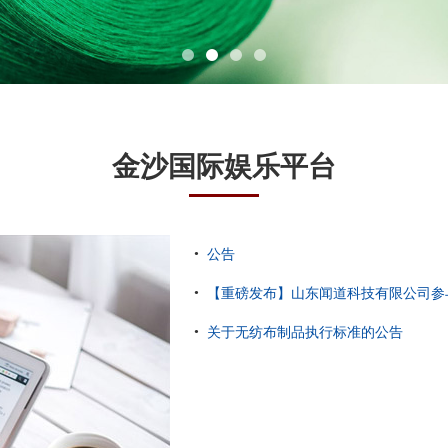
金沙国际娱乐平台
•
公告
•
【重磅发布】山东闻道科技有限公司参
•
关于无纺布制品执行标准的公告