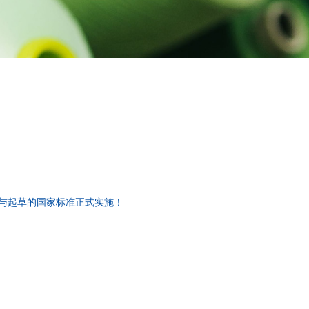
与起草的国家标准正式实施！