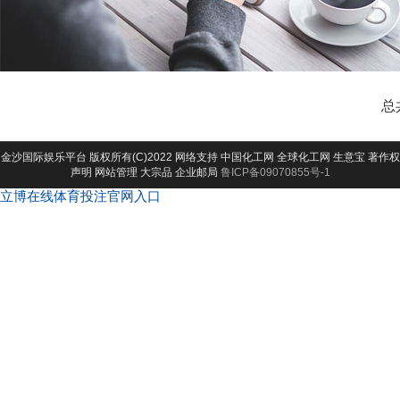
总
金沙国际娱乐平台
版权所有(C)2022 网络支持
中国化工网
全球化工网
生意宝
著作权
声明
网站管理
大宗品
企业邮局
鲁ICP备09070855号-1
立博在线体育投注官网入口