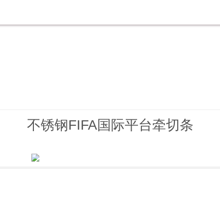
不锈钢FIFA国际平台牵切条