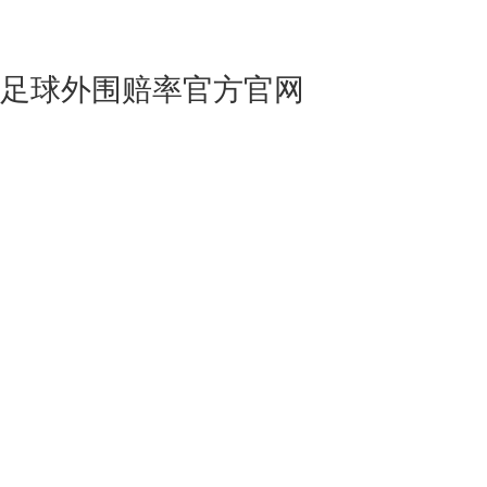
足球外围赔率官方官网