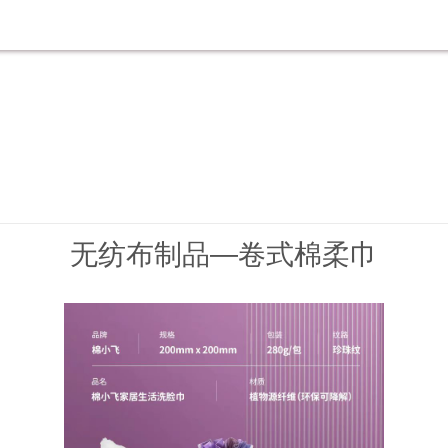
无纺布制品—卷式棉柔巾