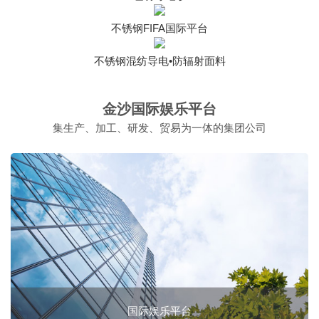
不锈钢FIFA国际平台
不锈钢混纺导电•防辐射面料
金沙国际娱乐平台
集生产、加工、研发、贸易为一体的集团公司
国际娱乐平台