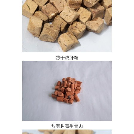
冻干鸡肝粒
甜菜树莓生骨肉