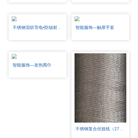
不锈钢混纺导电•防辐射面料
智能服饰—触屏手套
智能服饰—发热围巾
不锈钢复合丝捻线（275F）