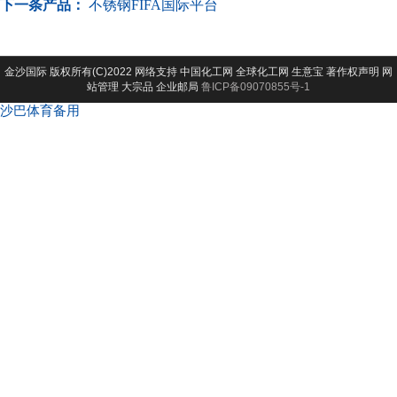
下一条产品：
不锈钢FIFA国际平台
金沙国际
版权所有(C)2022 网络支持
中国化工网
全球化工网
生意宝
著作权声明
网
站管理
大宗品
企业邮局
鲁ICP备09070855号-1
沙巴体育备用