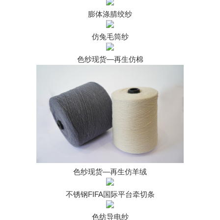
膨体涤腈绞纱
仿兔毛筒纱
色纱现货—再生仿棉
色纱现货—再生仿羊绒
不锈钢FIFA国际平台牵切条
色纺导电纱