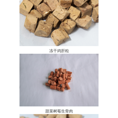
冻干鸡肝粒
甜菜树莓生骨肉