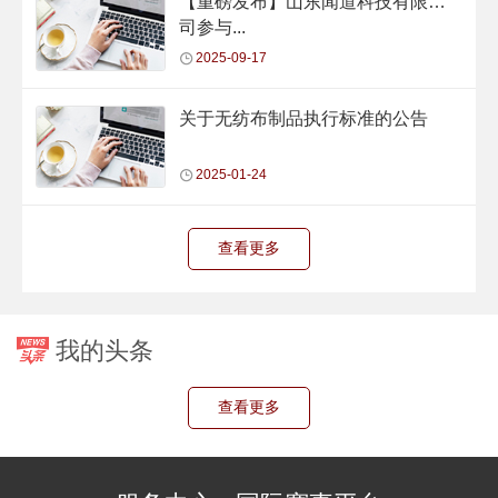
【重磅发布】山东闻道科技有限公
司参与...
2025-09-17
关于无纺布制品执行标准的公告
2025-01-24
查看更多
我的头条
查看更多