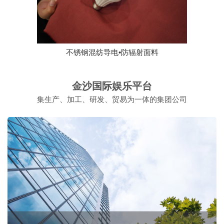
不锈钢混纺导电•防辐射面料
金沙国际娱乐平台
集生产、加工、研发、贸易为一体的集团公司