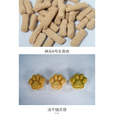
神乐6号生骨肉
冻干猫爪饼