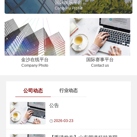
国际娱乐平台
Company Profile
金沙在线平台
国际赛事平台
Company Photo
Contact us
公司动态
行业动态
公告
2026-03-23