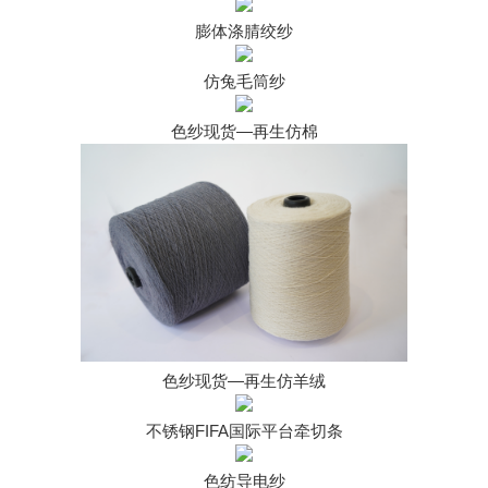
膨体涤腈绞纱
仿兔毛筒纱
色纱现货—再生仿棉
色纱现货—再生仿羊绒
不锈钢FIFA国际平台牵切条
色纺导电纱