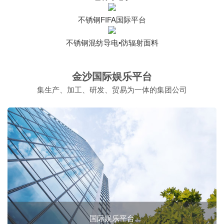
不锈钢FIFA国际平台
不锈钢混纺导电•防辐射面料
金沙国际娱乐平台
集生产、加工、研发、贸易为一体的集团公司
国际娱乐平台