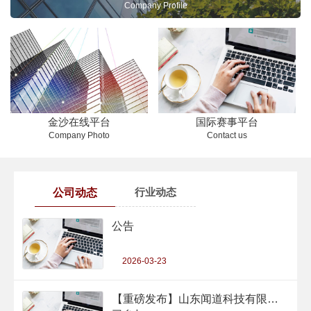
Company Profile
金沙在线平台
国际赛事平台
Company Photo
Contact us
公司动态
行业动态
公告
2026-03-23
【重磅发布】山东闻道科技有限公