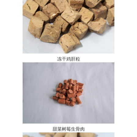
冻干鸡肝粒
甜菜树莓生骨肉