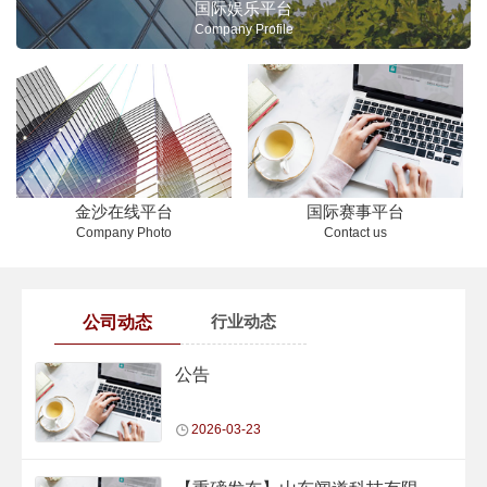
国际娱乐平台
Company Profile
金沙在线平台
国际赛事平台
Company Photo
Contact us
公司动态
行业动态
公告
2026-03-23