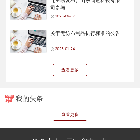
【重磅发布】山东闻道科技有限公
司参与...
2025-09-17
关于无纺布制品执行标准的公告
2025-01-24
查看更多
我的头条
查看更多