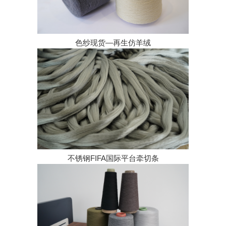
色纱现货—再生仿羊绒
不锈钢FIFA国际平台牵切条