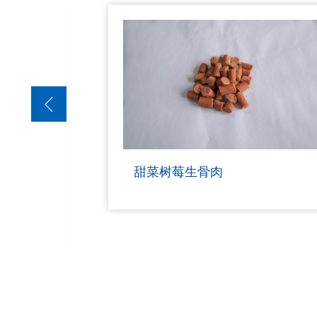
甜菜树莓生骨肉