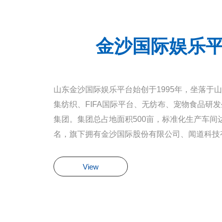
金沙国际娱乐
山东金沙国际娱乐平台始创于1995年，坐落于
集纺织、FIFA国际平台、无纺布、宠物食品研
集团。集团总占地面积500亩，标准化生产车间达
名，旗下拥有金沙国际股份有限公司、闻道科技
司、大和纺织有限公司、无纺布供应链公司、网
多板块协同发展的产业格局。
View