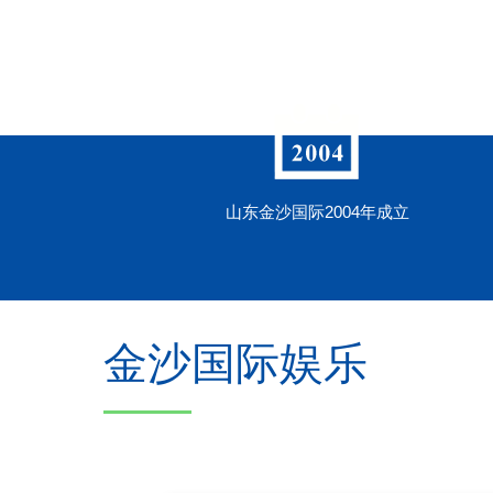
2004
山东金沙国际2004年成立
金沙国际娱乐