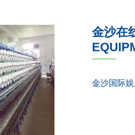
金沙在
EQUIP
金沙国际娱