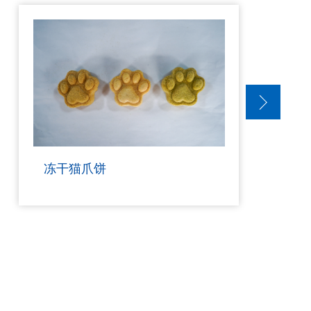
膨
冻干猫爪饼