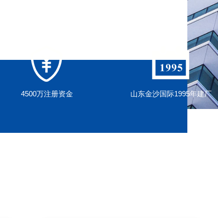
4500
1995
4500万注册资金
山东金沙国际1995年建厂