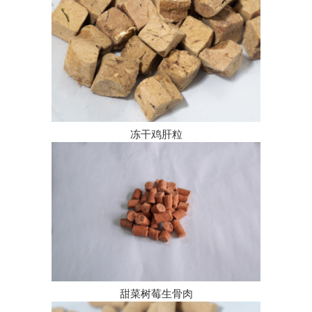
冻干鸡肝粒
甜菜树莓生骨肉