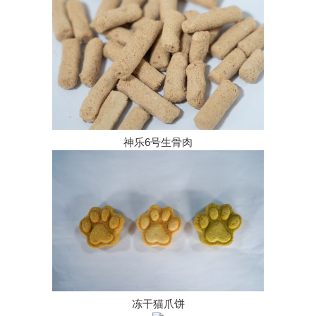
神乐6号生骨肉
冻干猫爪饼