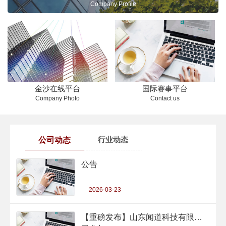
Company Profile
金沙在线平台
国际赛事平台
Company Photo
Contact us
公司动态
行业动态
公告
2026-03-23
【重磅发布】山东闻道科技有限公