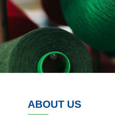
ABOUT US