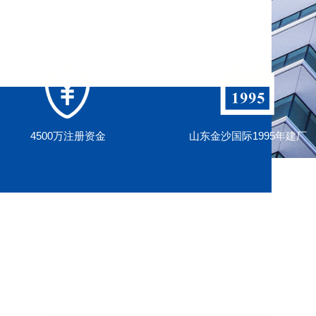
4500
1995
4500万注册资金
山东金沙国际1995年建厂