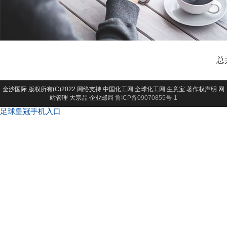
总
金沙国际
版权所有(C)2022 网络支持
中国化工网
全球化工网
生意宝
著作权声明
网
站管理
大宗品
企业邮局
鲁ICP备09070855号-1
足球皇冠手机入口