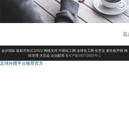
总
金沙国际
版权所有(C)2022 网络支持
中国化工网
全球化工网
生意宝
著作权声明
网
站管理
大宗品
企业邮局
鲁ICP备09070855号-1
足球外围平台推荐官方