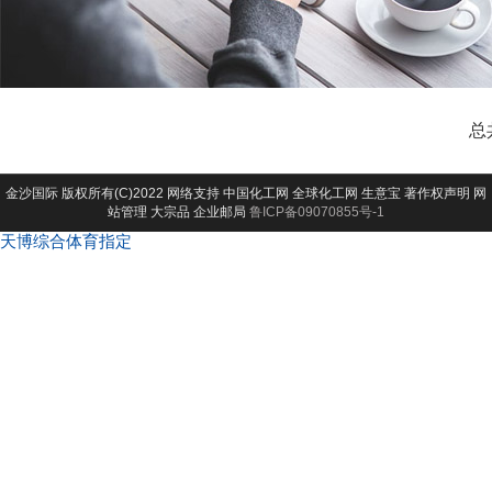
总
金沙国际
版权所有(C)2022 网络支持
中国化工网
全球化工网
生意宝
著作权声明
网
站管理
大宗品
企业邮局
鲁ICP备09070855号-1
天博综合体育指定