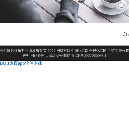
总
金沙国际娱乐平台
版权所有(C)2022 网络支持
中国化工网
全球化工网
生意宝
著作权
声明
网站管理
大宗品
企业邮局
鲁ICP备09070855号-1
BOB体育app软件下载