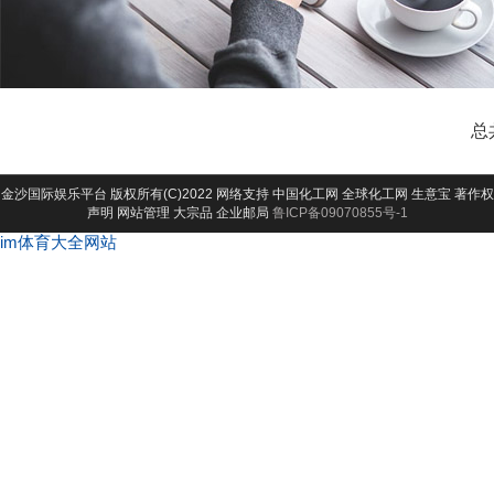
总
金沙国际娱乐平台
版权所有(C)2022 网络支持
中国化工网
全球化工网
生意宝
著作权
声明
网站管理
大宗品
企业邮局
鲁ICP备09070855号-1
im体育大全网站