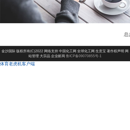
总
金沙国际
版权所有(C)2022 网络支持
中国化工网
全球化工网
生意宝
著作权声明
网
站管理
大宗品
企业邮局
鲁ICP备09070855号-1
体育老虎机客户端