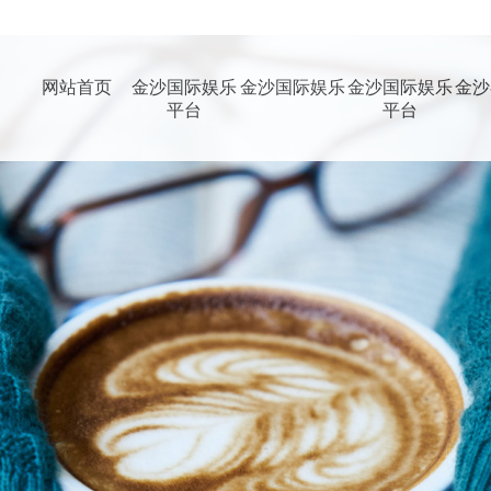
网站首页
金沙国际娱乐
金沙国际娱乐
金沙国际娱乐
金沙
平台
平台