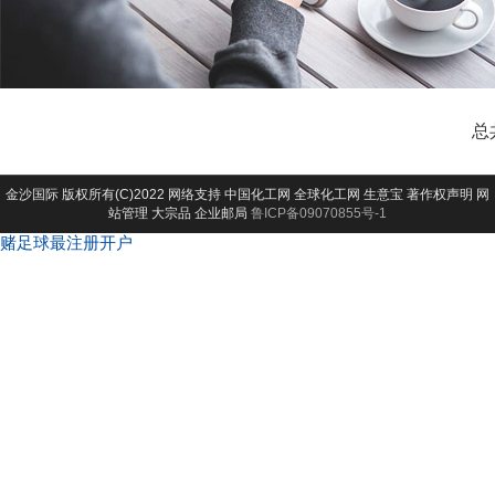
总
金沙国际
版权所有(C)2022 网络支持
中国化工网
全球化工网
生意宝
著作权声明
网
站管理
大宗品
企业邮局
鲁ICP备09070855号-1
赌足球最注册开户