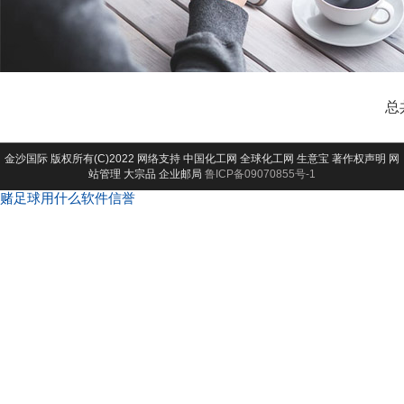
总
金沙国际
版权所有(C)2022 网络支持
中国化工网
全球化工网
生意宝
著作权声明
网
站管理
大宗品
企业邮局
鲁ICP备09070855号-1
赌足球用什么软件信誉