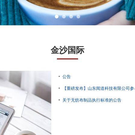
金沙国际
•
公告
•
【重磅发布】山东闻道科技有限公司参
•
关于无纺布制品执行标准的公告