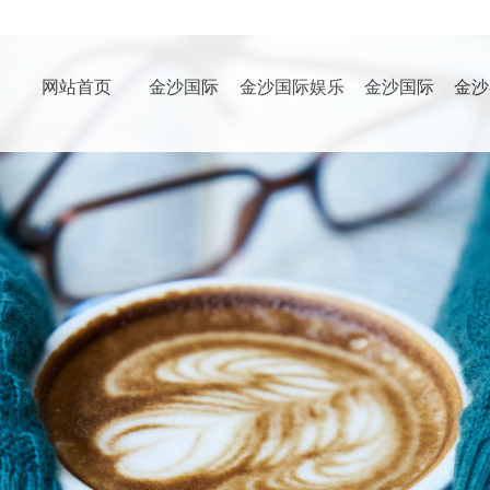
网站首页
金沙国际
金沙国际娱乐
金沙国际
金沙