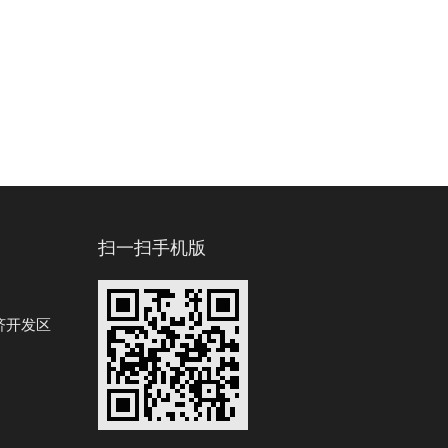
扫一扫手机版
济开发区
m
m