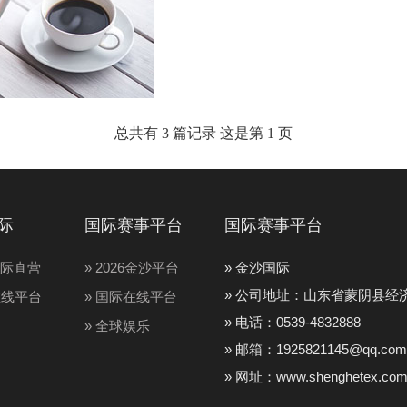
总共有 3 篇记录 这是第 1 页
际
国际赛事平台
国际赛事平台
国际直营
» 2026金沙平台
» 金沙国际
» 公司地址：山东省蒙阴县经
A在线平台
» 国际在线平台
» 电话：0539-4832888
» 全球娱乐
» 邮箱：1925821145@qq.co
» 网址：www.shenghetex.co