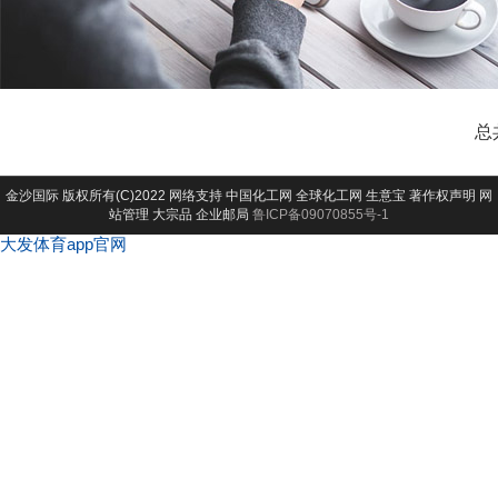
总
金沙国际
版权所有(C)2022 网络支持
中国化工网
全球化工网
生意宝
著作权声明
网
站管理
大宗品
企业邮局
鲁ICP备09070855号-1
大发体育app官网