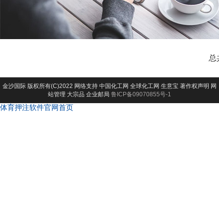
总
金沙国际
版权所有(C)2022 网络支持
中国化工网
全球化工网
生意宝
著作权声明
网
站管理
大宗品
企业邮局
鲁ICP备09070855号-1
体育押注软件官网首页