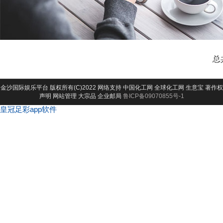
总
金沙国际娱乐平台
版权所有(C)2022 网络支持
中国化工网
全球化工网
生意宝
著作权
声明
网站管理
大宗品
企业邮局
鲁ICP备09070855号-1
皇冠足彩app软件