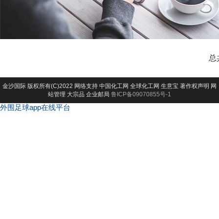
总
金沙国际
版权所有(C)2022 网络支持
中国化工网
全球化工网
生意宝
著作权声明
网
站管理
大宗品
企业邮局
鲁ICP备09070855号-1
外围足球app在线平台