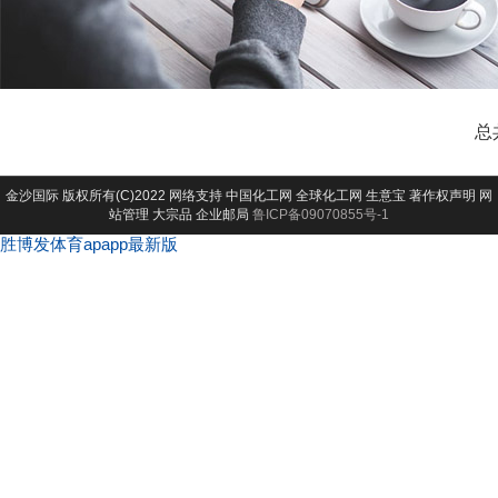
总
金沙国际
版权所有(C)2022 网络支持
中国化工网
全球化工网
生意宝
著作权声明
网
站管理
大宗品
企业邮局
鲁ICP备09070855号-1
胜博发体育apapp最新版