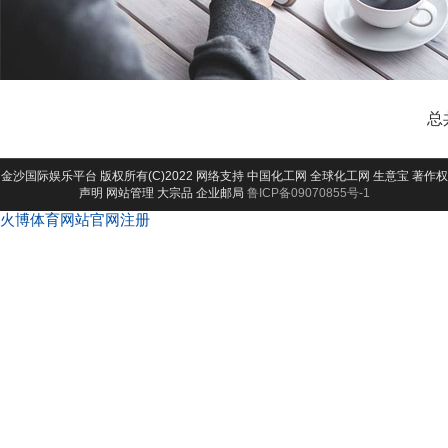
总
金沙国际娱乐平台
版权所有(C)2022 网络支持
中国化工网
全球化工网
生意宝
著作权
声明
网站管理
大宗品
企业邮局
鲁ICP备09070855号-1
火博体育网站官网注册