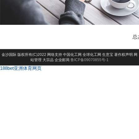
总
金沙国际
版权所有(C)2022 网络支持
中国化工网
全球化工网
生意宝
著作权声明
网
站管理
大宗品
企业邮局
鲁ICP备09070855号-1
188bet亚洲体育网页