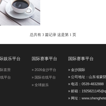
总共有 3 篇记录 这是第 1 页
际娱乐平台
国际赛事平台
国际赛事平台
国际直营
» 2026金沙平台
» 金沙国际
» 公司地址：山东省蒙
A在线平台
» 国际在线平台
» 电话：0539-4832888
» 全球娱乐
» 邮箱：1925821145@q
» 网址：www.shenghete