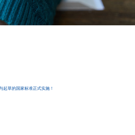
与起草的国家标准正式实施！