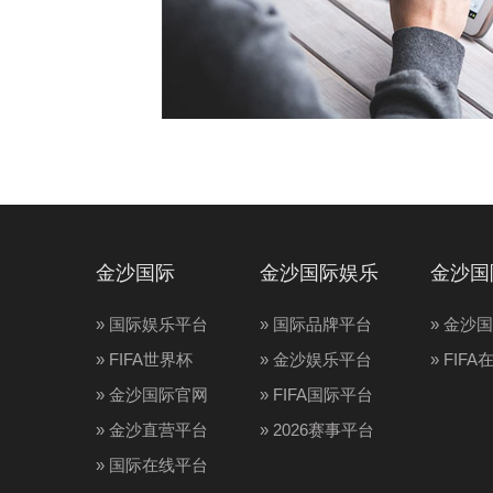
金沙国际
金沙国际娱乐
金沙国
» 国际娱乐平台
» 国际品牌平台
» 金沙
» FIFA世界杯
» 金沙娱乐平台
» FIF
» 金沙国际官网
» FIFA国际平台
» 金沙直营平台
» 2026赛事平台
» 国际在线平台