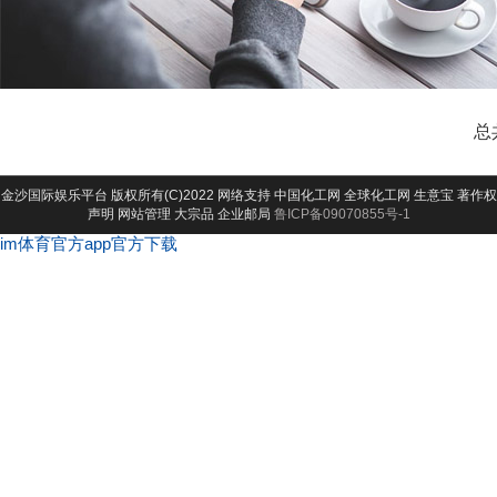
总
金沙国际娱乐平台
版权所有(C)2022 网络支持
中国化工网
全球化工网
生意宝
著作权
声明
网站管理
大宗品
企业邮局
鲁ICP备09070855号-1
im体育官方app官方下载