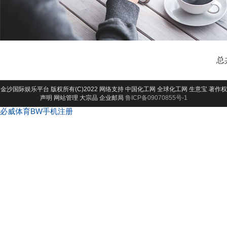
总
金沙国际娱乐平台
版权所有(C)2022 网络支持
中国化工网
全球化工网
生意宝
著作权
声明
网站管理
大宗品
企业邮局
鲁ICP备09070855号-1
必威体育BW手机注册