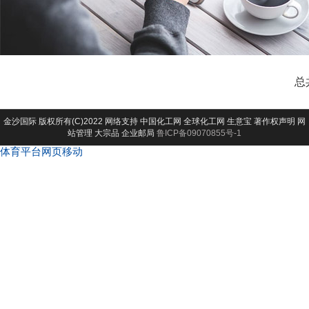
总
金沙国际
版权所有(C)2022 网络支持
中国化工网
全球化工网
生意宝
著作权声明
网
站管理
大宗品
企业邮局
鲁ICP备09070855号-1
体育平台网页移动