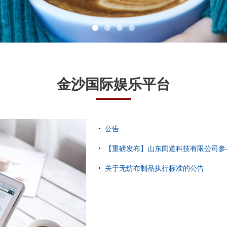
金沙国际娱乐平台
•
公告
•
【重磅发布】山东闻道科技有限公司参
•
关于无纺布制品执行标准的公告