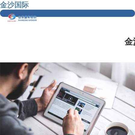
金沙国际
金