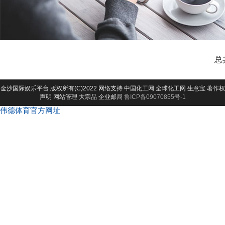
总
金沙国际娱乐平台
版权所有(C)2022 网络支持
中国化工网
全球化工网
生意宝
著作权
声明
网站管理
大宗品
企业邮局
鲁ICP备09070855号-1
伟德体育官方网址