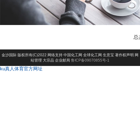
总
金沙国际
版权所有(C)2022 网络支持
中国化工网
全球化工网
生意宝
著作权声明
网
站管理
大宗品
企业邮局
鲁ICP备09070855号-1
ku真人体育官方网址