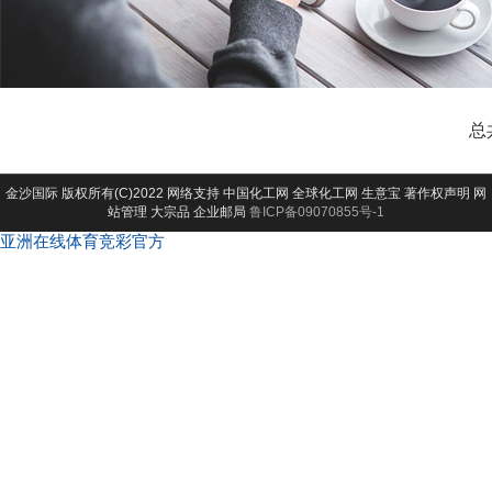
总
金沙国际
版权所有(C)2022 网络支持
中国化工网
全球化工网
生意宝
著作权声明
网
站管理
大宗品
企业邮局
鲁ICP备09070855号-1
亚洲在线体育竞彩官方