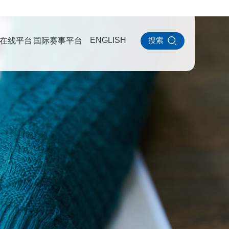
ENGLISH
搜索
在线平台
国际赛事平台