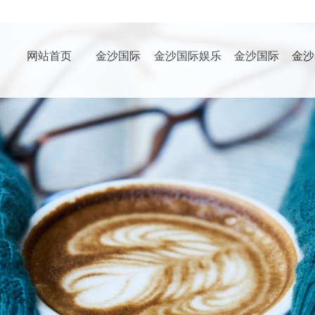
网站首页
金沙国际
金沙国际娱乐
金沙国际
金沙