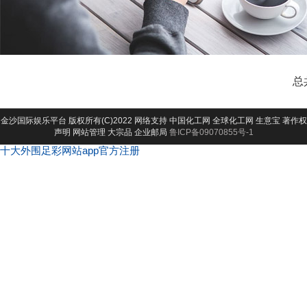
总
金沙国际娱乐平台
版权所有(C)2022 网络支持
中国化工网
全球化工网
生意宝
著作权
声明
网站管理
大宗品
企业邮局
鲁ICP备09070855号-1
十大外围足彩网站app官方注册