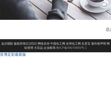
总
金沙国际
版权所有(C)2022 网络支持
中国化工网
全球化工网
生意宝
著作权声明
网
站管理
大宗品
企业邮局
鲁ICP备09070855号-1
亚博足彩最新版