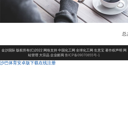
总
金沙国际
版权所有(C)2022 网络支持
中国化工网
全球化工网
生意宝
著作权声明
网
站管理
大宗品
企业邮局
鲁ICP备09070855号-1
沙巴体育安卓版下载在线注册